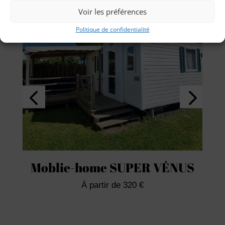
Voir les préférences
Politique de confidentialité
Moblie-home SUPER VÉNUS
À
partir de 320 €